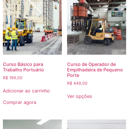
Curso Básico para
Curso de Operador de
Trabalho Portuário
Empilhadeira de Pequeno
Porte
R$
199,00
R$
449,00
Adicionar ao carrinho
Ver opções
Comprar agora